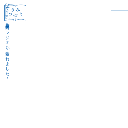
［Pickup］
音声作品『波間のラジオ』が公開されました！