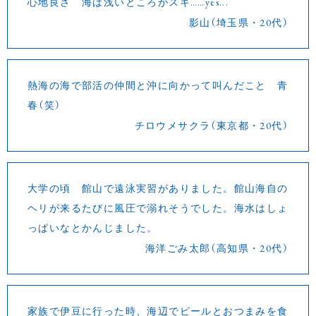
心地良さ 海は浅いところがスキ……yes...
影山（埼玉県・20代）
熱海の海で部活の仲間と沖に向かって叫んだこと 青
春（笑）
チロウメサクラ（東京都・20代）
大学の頃 館山で遠泳実習がありました。館山海自の
ヘリが来るたびに風圧で溺れそうでした。海水はしょ
っぱいなとかんじました。
海洋ごみ太郎（高知県・20代）
家族で伊豆に行った時、海辺でビールとおつまみを食