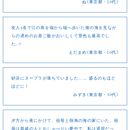
ぬ（東京都・20代）
友人4名で江の島を端から端へ歩いた後の海を見なが
らの遅めのお昼ご飯がおいしくて景色も最高でし
た…!!
えだまめ（東京都・10代）
砂浜にヌーブラが落ちていました……。盛るのもほど
ほどに！
みずき（東京都・30代）
夕方から夜にかけて、祖母と熱海の海の家にいた。祖
母は親戚の人とおしゃべりい夢中で、私は退屈だっ