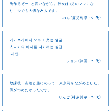
氏作るぞー!!と言いながら。彼女は3児のママにな
り、今でも大切な友人です。
のん（鹿児島県・50代）
가마쿠라에서 모두의 웃는 얼굴
人ㅁ키의 바다를 지키려는 실천
-지연-
ジョン（韓国・20代）
放課後 友達と船にのって 東京湾をながめました。
風がつめたかったです。
りんご（神奈川県・20代）