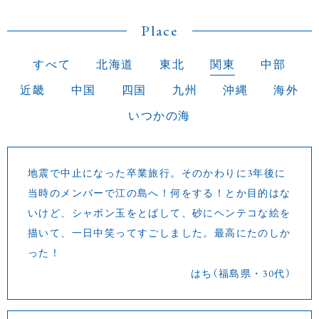
Place
すべて
北海道
東北
関東
中部
近畿
中国
四国
九州
沖縄
海外
いつかの海
地震で中止になった卒業旅行。そのかわりに3年後に
当時のメンバーで江の島へ！何をする！とか目的はな
いけど、シャボン玉をとばして、砂にヘンテコな絵を
描いて、一日中笑ってすごしました。最高にたのしか
った！
はち（福島県・30代）