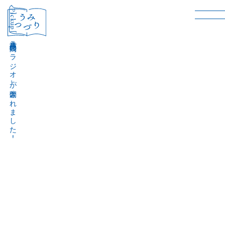
［Pickup］
音声作品『波間のラジオ』が公開されました！