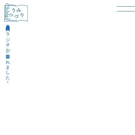
［Pickup］
音声作品『波間のラジオ』が公開されました！