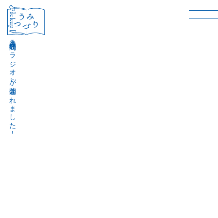
［Pickup］
音声作品『波間のラジオ』が公開されました！