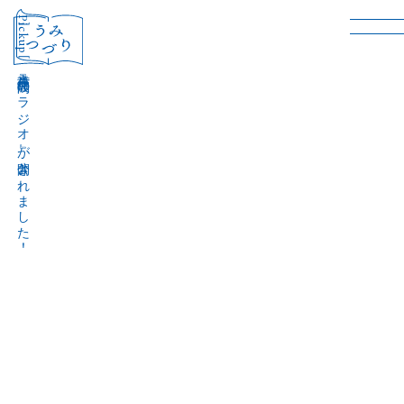
［Pickup］
音声作品『波間のラジオ』が公開されました！