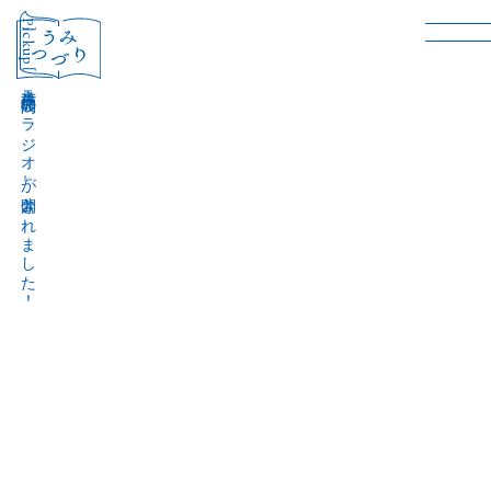
［Pickup］
音声作品『波間のラジオ』が公開されました！