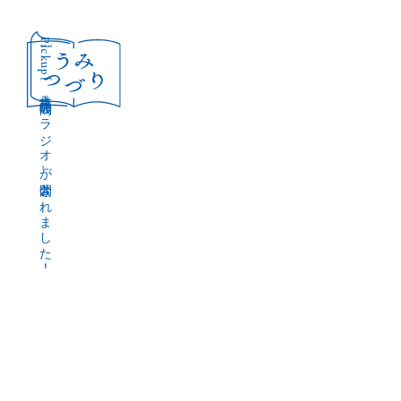
［Pickup］
音声作品『波間のラジオ』が公開されました！