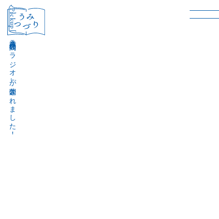
［Pickup］
音声作品『波間のラジオ』が公開されました！