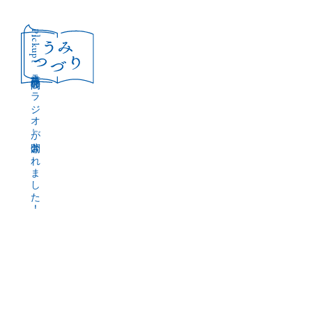
［Pickup］
音声作品『波間のラジオ』が公開されました！