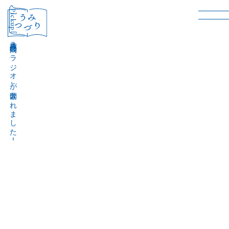
［Pickup］
音声作品『波間のラジオ』が公開されました！