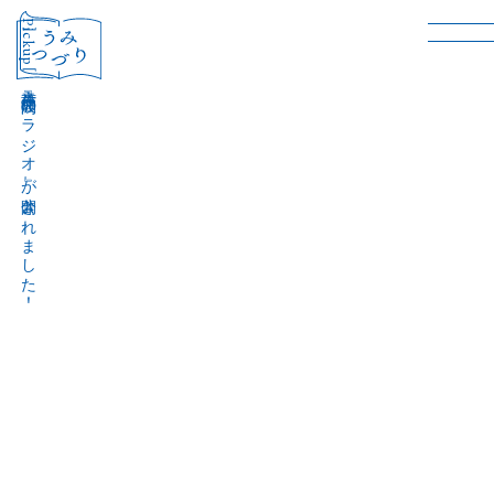
［Pickup］
音声作品『波間のラジオ』が公開されました！