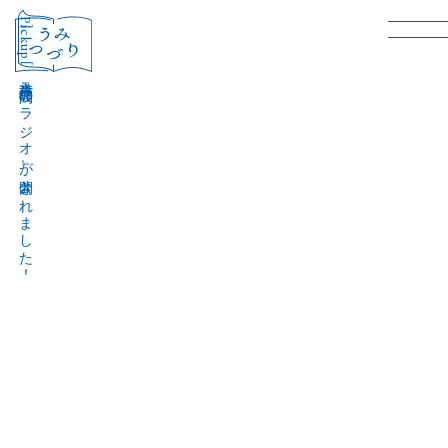
［Pickup］
音声作品『波間のラジオ』が公開されました！