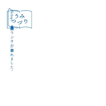
［Pickup］
音声作品『波間のラジオ』が公開されました！