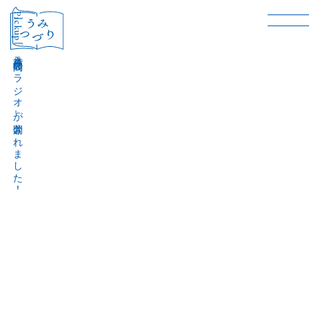
［Pickup］
音声作品『波間のラジオ』が公開されました！