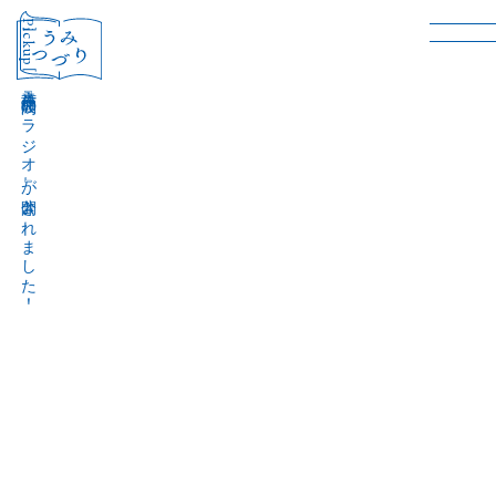
［Pickup］
音声作品『波間のラジオ』が公開されました！