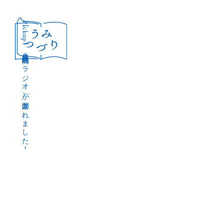
［Pickup］
音声作品『波間のラジオ』が公開されました！