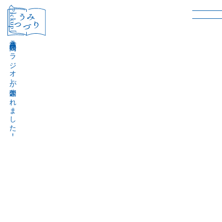
［Pickup］
音声作品『波間のラジオ』が公開されました！