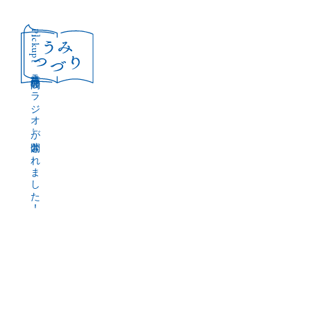
［Pickup］
音声作品『波間のラジオ』が公開されました！