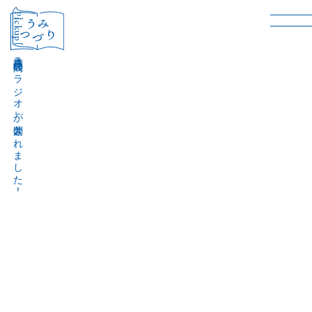
［Pickup］
音声作品『波間のラジオ』が公開されました！