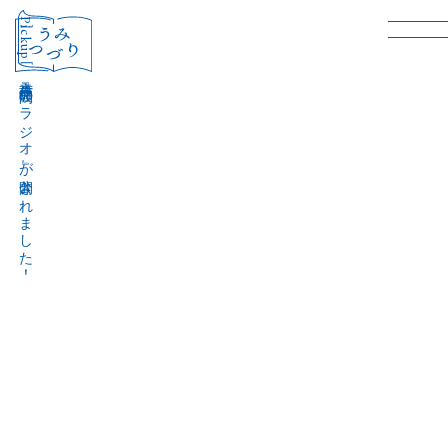
［Pickup］
音声作品『波間のラジオ』が公開されました！