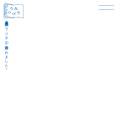
［Pickup］
音声作品『波間のラジオ』が公開されました！