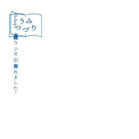
［Pickup］
音声作品『波間のラジオ』が公開されました！