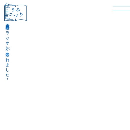
［Pickup］
音声作品『波間のラジオ』が公開されました！