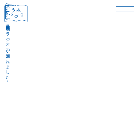
［Pickup］
音声作品『波間のラジオ』が公開されました！