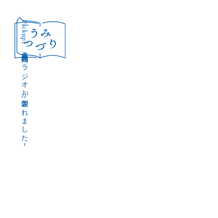
［Pickup］
音声作品『波間のラジオ』が公開されました！