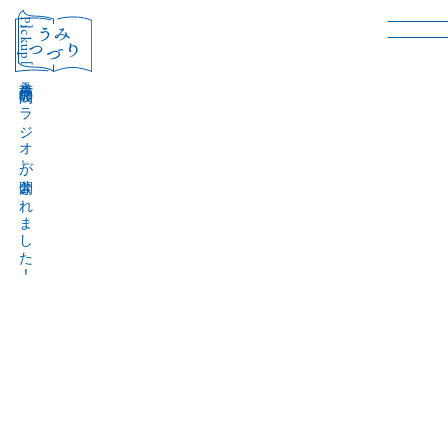
［Pickup］
音声作品『波間のラジオ』が公開されました！