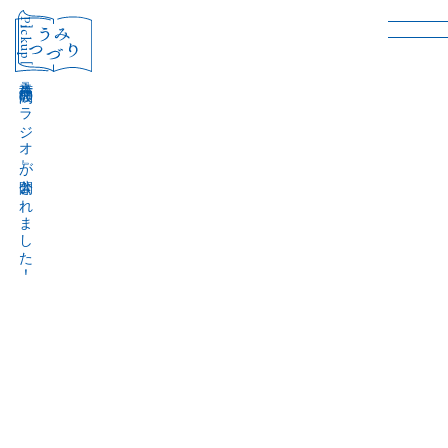
［Pickup］
音声作品『波間のラジオ』が公開されました！