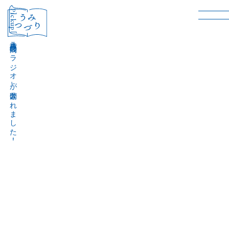
［Pickup］
音声作品『波間のラジオ』が公開されました！