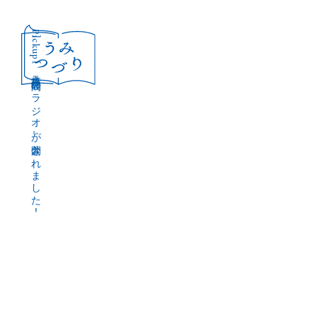
［Pickup］
音声作品『波間のラジオ』が公開されました！