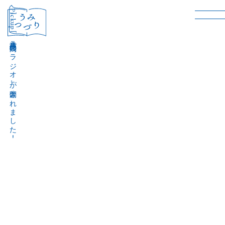
［Pickup］
音声作品『波間のラジオ』が公開されました！