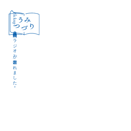
［Pickup］
音声作品『波間のラジオ』が公開されました！