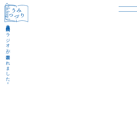
［Pickup］
音声作品『波間のラジオ』が公開されました！