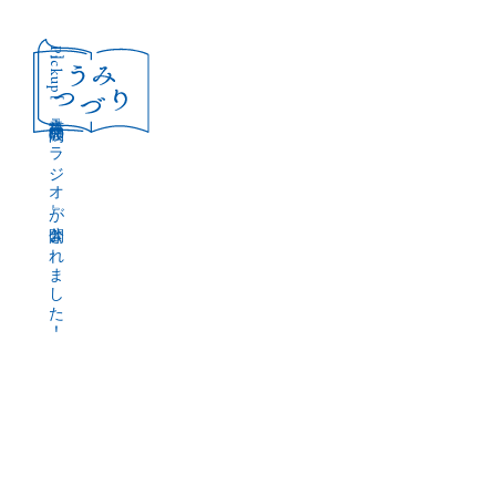
［Pickup］
音声作品『波間のラジオ』が公開されました！