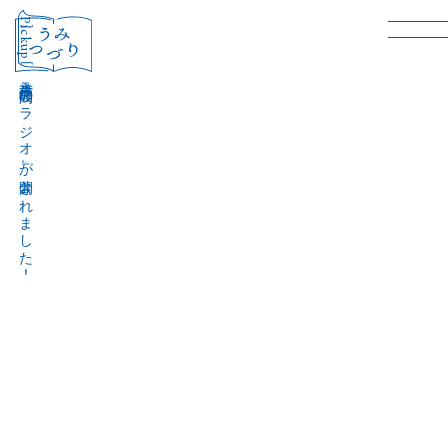
［Pickup］
音声作品『波間のラジオ』が公開されました！