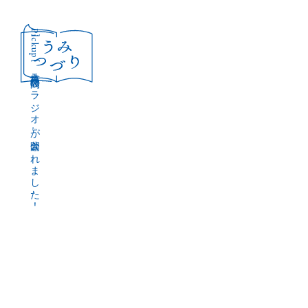
［Pickup］
音声作品『波間のラジオ』が公開されました！