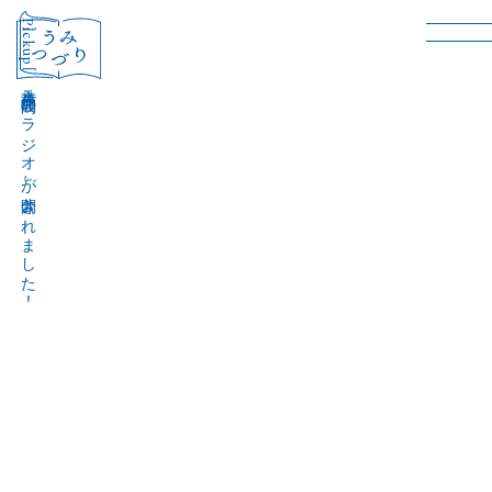
［Pickup］
音声作品『波間のラジオ』が公開されました！