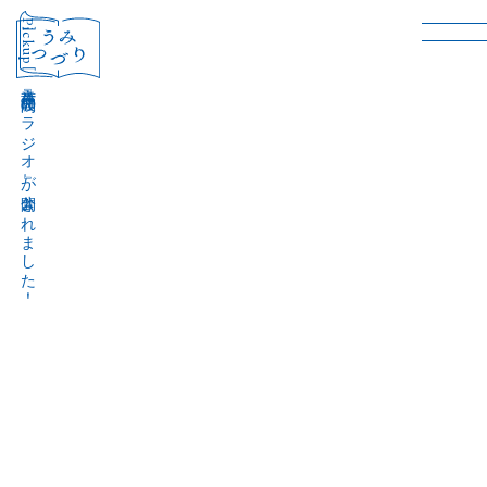
［Pickup］
音声作品『波間のラジオ』が公開されました！