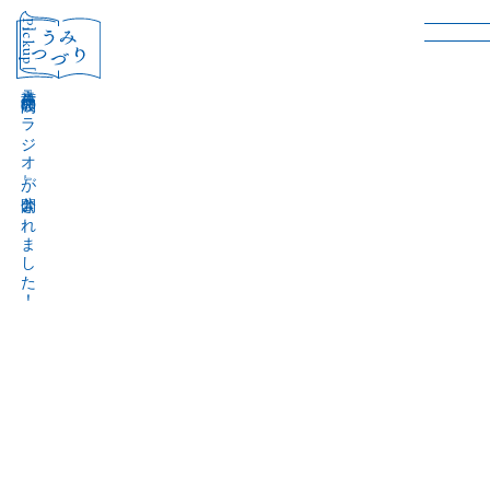
［Pickup］
音声作品『波間のラジオ』が公開されました！