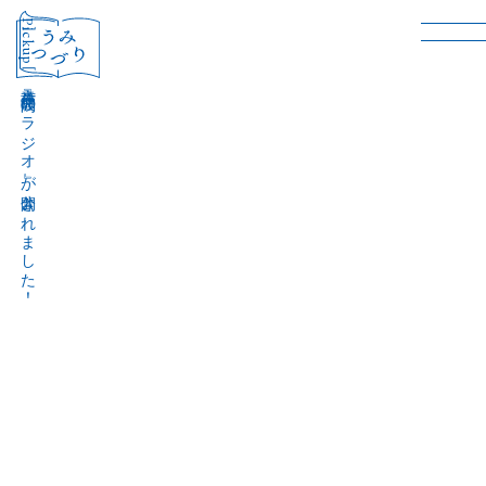
［Pickup］
音声作品『波間のラジオ』が公開されました！