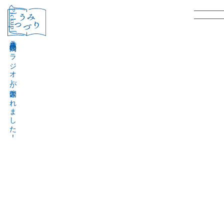
［Pickup］
音声作品『波間のラジオ』が公開されました！