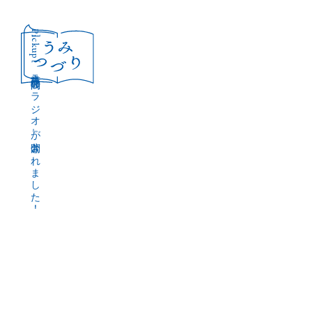
［Pickup］
音声作品『波間のラジオ』が公開されました！