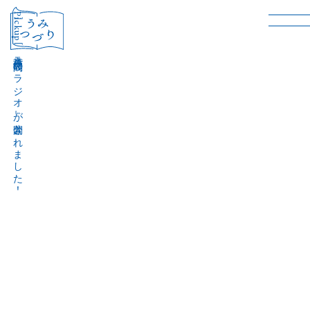
［Pickup］
音声作品『波間のラジオ』が公開されました！