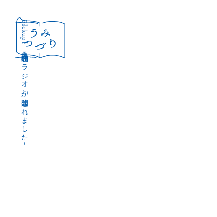
［Pickup］
音声作品『波間のラジオ』が公開されました！