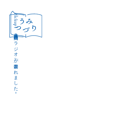
［Pickup］
音声作品『波間のラジオ』が公開されました！