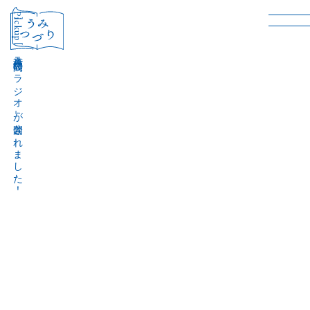
［Pickup］
音声作品『波間のラジオ』が公開されました！