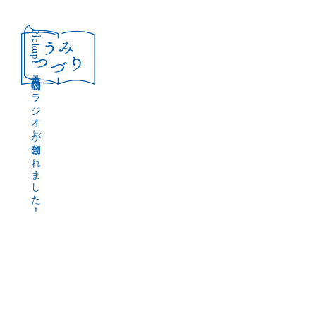
［Pickup］
音声作品『波間のラジオ』が公開されました！