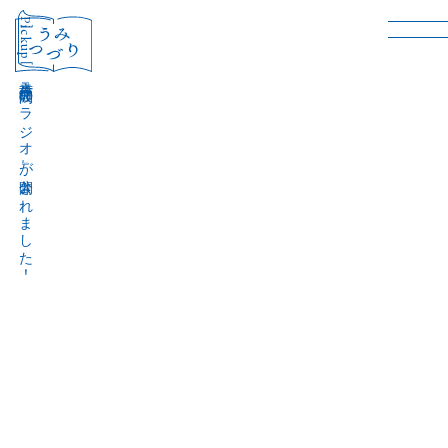
［Pickup］
音声作品『波間のラジオ』が公開されました！