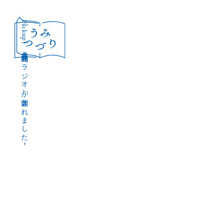
［Pickup］
音声作品『波間のラジオ』が公開されました！