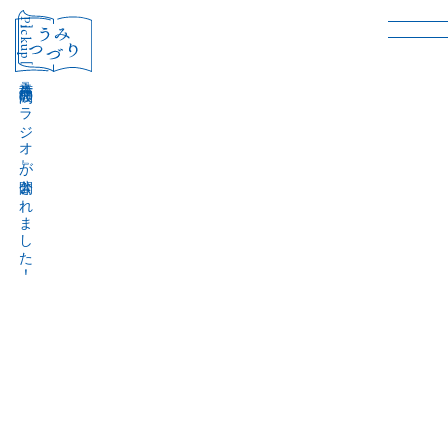
［Pickup］
音声作品『波間のラジオ』が公開されました！